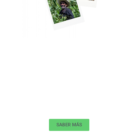
Participa
Sé parte del cambio
Cada hectárea que protegemos, cada manantial restaurado,
cada árbol plantado, inicia contigo. Tu apoyo nos ayudará a
asegurar agua limpia y abundante para tus hijos.Conoce cómo
puedes participar
SABER MÁS